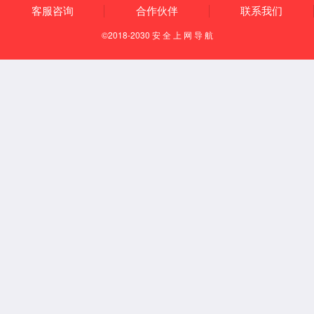
商厨设备一条龙提供
在线咨询
国家专利产
欧盟CE认证
国际质量体
工业节能产
环保认证产
品
系认证
品
品
自有商厨设备生产工厂
全国联保 本地师傅上门服务